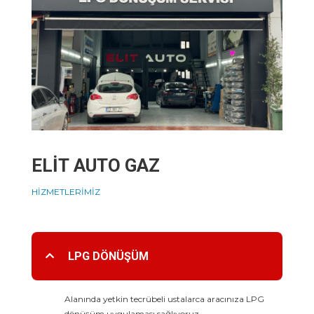
ELİT
AUTO
GAZ
HİZMETLERİMİZ
LPG DÖNÜŞÜM
Alanında yetkin tecrübeli ustalarca aracınıza LPG
dönüşüm uygulaması sağlıyoruz.