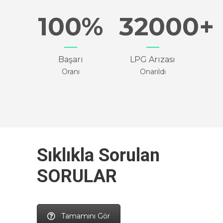
100
32000
Başarı
LPG Arızası
Oranı
Onarıldı
Sıklıkla Sorulan
SORULAR
Tamamını Gör