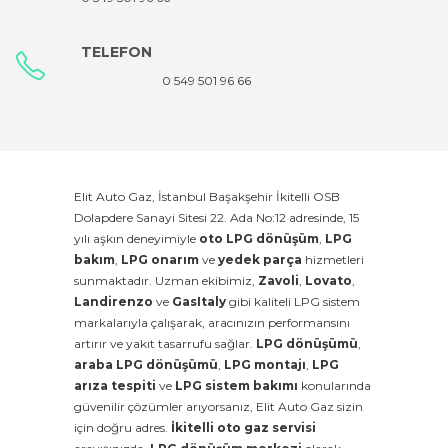
TELEFON
0 549 501 96 66
Elit Auto Gaz, İstanbul Başakşehir İkitelli OSB
Dolapdere Sanayi Sitesi 22. Ada No:12 adresinde, 15
yılı aşkın deneyimiyle
oto LPG dönüşüm
,
LPG
bakım
,
LPG onarım
ve
yedek parça
hizmetleri
sunmaktadır. Uzman ekibimiz,
Zavoli
,
Lovato
,
Landirenzo
ve
GasItaly
gibi kaliteli LPG sistem
markalarıyla çalışarak, aracınızın performansını
artırır ve yakıt tasarrufu sağlar.
LPG dönüşümü
,
araba LPG dönüşümü
,
LPG montajı
,
LPG
arıza tespiti
ve
LPG sistem bakımı
konularında
güvenilir çözümler arıyorsanız, Elit Auto Gaz sizin
için doğru adres.
İkitelli oto gaz servisi