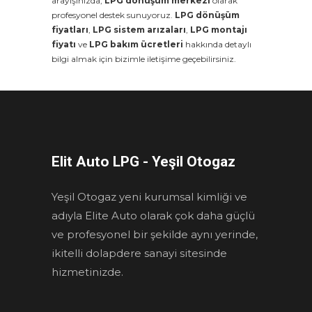
arayışınızda,
LPG dönüşüm merkezi
olarak
profesyonel destek sunuyoruz.
LPG dönüşüm
fiyatları
,
LPG sistem arızaları
,
LPG montajı
fiyatı
ve
LPG bakım ücretleri
hakkında detaylı
bilgi almak için bizimle iletişime geçebilirsiniz.
Elit Auto LPG - Yeşil Otogaz
Yeşil Otogaz yeni kurumsal kimliği ve
adıyla Elite Auto olarak çok daha güçlü
ve profesyonel bir şekilde aynı yerinde,
ikitelli dolapdere sanayi sitesinde
hizmetinizde.