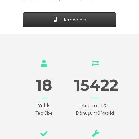
Hemen Ara
18
15422
Yıllık
Aracın LPG
Tecrübe
Dönüşümü Yapıldı