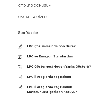
OTO LPG DÖNÜŞÜM
UNCATEGORIZED
Son Yazılar
LPG Çözümlerinde Son Durak
LPG ve Emisyon Standartları
LPG Göstergesi Neden Yanlış Gösterir?
LPG’li Araçlarda Yağ Bakımı
LPG’li Araçlarda Yağ Bakımı:
Motorunuzu İçeriden Koruyun