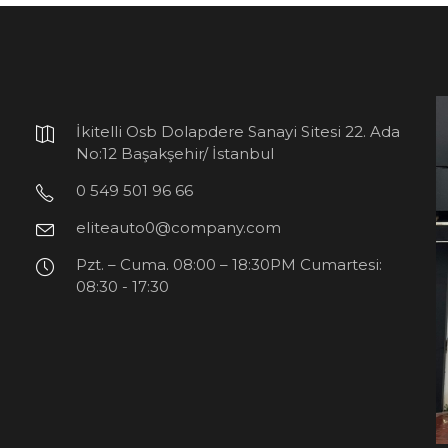
İkitelli Osb Dolapdere Sanayi Sitesi 22. Ada
No:12 Başakşehir/ İstanbul
0 549 501 96 66
eliteauto0@company.com
Pzt. – Cuma. 08:00 – 18:30PM Cumartesi:
08:30 - 17:30