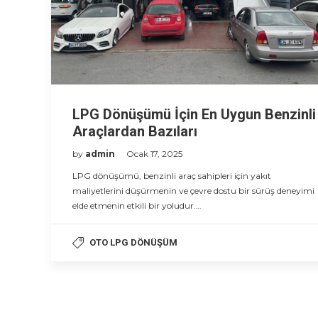
LPG Dönüşümü İçin En Uygun Benzinli
Araçlardan Bazıları
by
admin
Ocak 17, 2025
LPG dönüşümü, benzinli araç sahipleri için yakıt
maliyetlerini düşürmenin ve çevre dostu bir sürüş deneyimi
elde etmenin etkili bir yoludur….
OTO LPG DÖNÜŞÜM