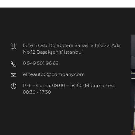
İkitelli Osb Dolapdere Sanayi Sitesi 22. Ada
No:12 Başakşehir/ İstanbul
0 549 501 96 66
eliteauto0@company.com
Pzt. – Cuma. 08:00 – 18:30PM Cumartesi:
08:30 - 17:30