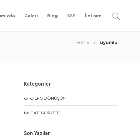
ımızda
Galeri
Blog
SSS
İletişim
Home
uyumlu
Kategoriler
OTO LPG DÖNÜŞÜM
UNCATEGORIZED
Son Yazılar