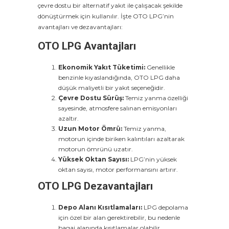
çevre dostu bir alternatif yakıt ile çalışacak şekilde
dönüştürmek için kullanılır. İşte OTO LPG’nin
avantajları ve dezavantajları:
OTO LPG Avantajları
Ekonomik Yakıt Tüketimi:
Genellikle
benzinle kıyaslandığında, OTO LPG daha
düşük maliyetli bir yakıt seçeneğidir.
Çevre Dostu Sürüş:
Temiz yanma özelliği
sayesinde, atmosfere salınan emisyonları
azaltır.
Uzun Motor Ömrü:
Temiz yanma,
motorun içinde biriken kalıntıları azaltarak
motorun ömrünü uzatır.
Yüksek Oktan Sayısı:
LPG’nin yüksek
oktan sayısı, motor performansını artırır.
OTO LPG Dezavantajları
Depo Alanı Kısıtlamaları:
LPG depolama
için özel bir alan gerektirebilir, bu nedenle
bagaj alanında kısıtlamalar olabilir.