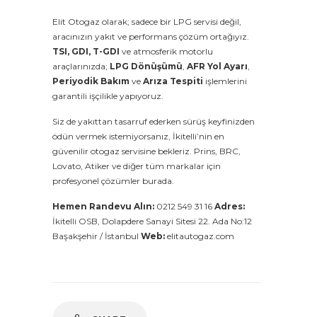
Elit Otogaz olarak; sadece bir LPG servisi değil,
aracınızın yakıt ve performans çözüm ortağıyız.
TSI, GDI, T-GDI
ve atmosferik motorlu
araçlarınızda;
LPG Dönüşümü
,
AFR Yol Ayarı
,
Periyodik Bakım
ve
Arıza Tespiti
işlemlerini
garantili işçilikle yapıyoruz.
Siz de yakıttan tasarruf ederken sürüş keyfinizden
ödün vermek istemiyorsanız, İkitelli’nin en
güvenilir otogaz servisine bekleriz. Prins, BRC,
Lovato, Atiker ve diğer tüm markalar için
profesyonel çözümler burada.
Hemen Randevu Alın:
0212 549 31 16
Adres:
İkitelli OSB, Dolapdere Sanayi Sitesi 22. Ada No:12
Başakşehir / İstanbul
Web:
elitautogaz.com