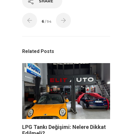
SHARE
6
/ 94
Related Posts
LPG Tankı Değişimi: Nelere Dikkat
Edilmeli?