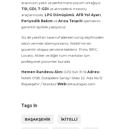
aracınızın yakıt ve performans çözüm ortağıyız.
TSI, GDI, T-GDI
ve atmosferik motorlu
araçlarınızda;
LPG Dönüşümü
,
AFR Yol Ayarı
,
Periyodik Bakım
ve
Arıza Tespiti
işlemlerini
garantili işçilikle yapıyoruz.
Siz de yakıttan tasarruf ederken sürüş keyfinizden
ödün vermek istemiyorsanız, İkitelli’nin en
güvenilir otogaz servisine bekleriz. Prins, BRC,
Lovato, Atiker ve diğer tüm markalar için
profesyonel çözümler burada.
Hemen Randevu Alın:
0212 549 31 16
Adres:
İkitelli OSB, Dolapdere Sanayi Sitesi 22. Ada No:12
Başakşehir / İstanbul
Web:
elitautogaz.com
Tags In
BAŞAKŞEHIR
IKITELLI